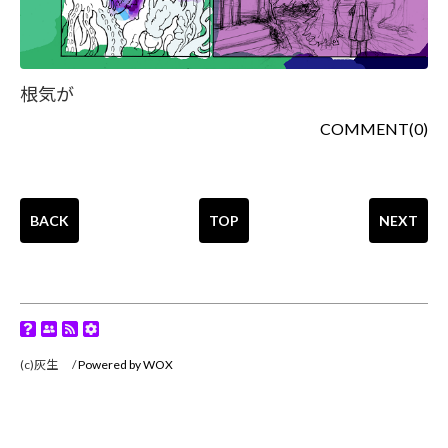
根気が
COMMENT(0)
BACK
TOP
NEXT
(c)灰生 /
Powered by WOX