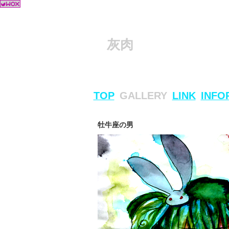
灰肉
TOP
GALLERY
LINK
INFO
牡牛座の男